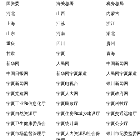
国资委
海关总署
税务总局
河北
山西
内蒙古
上海
江苏
浙江
山东
河南
湖北
重庆
四川
贵州
甘肃
宁夏
青海
新华网
人民网
中国新闻网
中国日报网
新华网宁夏频道
人民网宁夏频道
宁夏新闻网
宁夏电视台
银川新闻网
宁夏党建网
宁夏人大网
宁夏政府网
宁夏工业和信息化厅
宁夏民政厅
宁夏科技厅
宁夏自然资源厅
宁夏住房和城乡建设厅
宁夏交通运输厅
宁夏卫生健康委员会
宁夏统计局
宁夏公安厅
宁夏市场监督管理厅
宁夏人力资源和社会保
银川市纪委监委