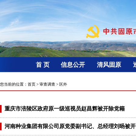
首 页
信息公开
清风固原
您当前的位置：
首页
>
审查调查
>
区外
重庆市涪陵区政府原一级巡视员赵昌辉被开除党籍
河南种业集团有限公司原党委副书记、总经理刘旸被开